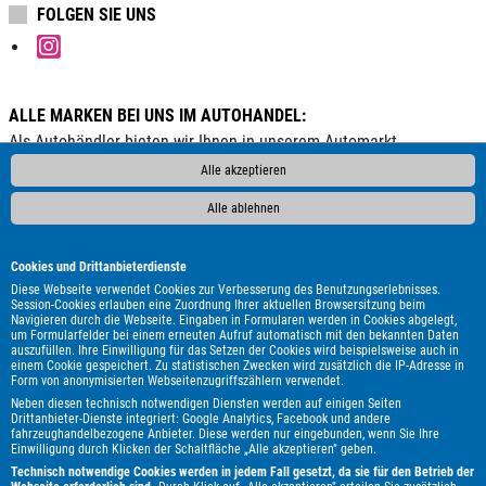
FOLGEN SIE UNS
ALLE MARKEN BEI UNS IM AUTOHANDEL:
Als Autohändler bieten wir Ihnen in unserem Automarkt
Gebrauchtwagen, Jahreswagen und Neuwagen folgender
Alle akzeptieren
Automarken an:
Alle ablehnen
ALPINA
Abarth
Aixam
Alfa Romeo
Audi
BMW
Bentley
Borgward
Bürstner
Cadillac
Carthago
Cookies und Drittanbieterdienste
Chausson
Chevrolet
Citroën
Corvette
Cupra
DAF
Diese Webseite verwendet Cookies zur Verbesserung des Benutzungserlebnisses.
Session-Cookies erlauben eine Zuordnung Ihrer aktuellen Browsersitzung beim
DFSK
DS Automobiles
Dacia
Dodge
Etrusco
Fiat
Navigieren durch die Webseite. Eingaben in Formularen werden in Cookies abgelegt,
um Formularfelder bei einem erneuten Aufruf automatisch mit den bekannten Daten
Ford
GWM
Genesis
Honda
Hyundai
Itineo
Iveco
auszufüllen. Ihre Einwilligung für das Setzen der Cookies wird beispielsweise auch in
Jaguar
Jeep
KGM
Kia
Knaus
Lada
Land Rover
einem Cookie gespeichert. Zu statistischen Zwecken wird zusätzlich die IP-Adresse in
Form von anonymisierten Webseitenzugriffszählern verwendet.
Leapmotor
Lexus
MAN
MF
MG
MINI
Malibu
Neben diesen technisch notwendigen Diensten werden auf einigen Seiten
Maserati
Maxus
Mazda
Mercedes-Benz
Mitsubishi
Drittanbieter-Dienste integriert: Google Analytics, Facebook und andere
fahrzeughandelbezogene Anbieter. Diese werden nur eingebunden, wenn Sie Ihre
Mooveo
Nissan
Opel
Peugeot
Plymouth
Polestar
Einwilligung durch Klicken der Schaltfläche „Alle akzeptieren" geben.
Porsche
Pössl
Renault
Royal Alloy
Seat
Skoda
Technisch notwendige Cookies werden in jedem Fall gesetzt, da sie für den Betrieb der