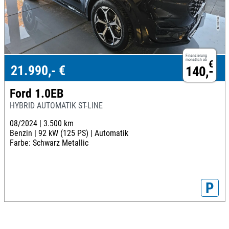
Finanzierung
monatlich ab
€
21.990,- €
140,-
Ford 1.0EB
HYBRID AUTOMATIK ST-LINE
08/2024 |
3.500 km
Benzin |
92 kW (125 PS) |
Automatik
Farbe: Schwarz Metallic
P