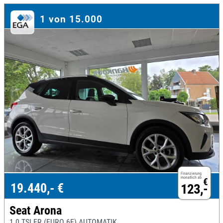
1 von 15.000
Finanzierung
monatlich ab
€
19.440,- €
123,-
Seat Arona
1.0 TSI FR (EURO 6E) AUTOMATIK