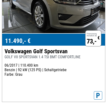
Finanzierung
monatlich ab
€
11.490,- €
73,-
Volkswagen Golf Sportsvan
GOLF VII SPORTSVAN 1.4 TSI BMT COMFORTLINE
06/2017 |
110.400 km
Benzin |
92 kW (125 PS) |
Schaltgetriebe
Farbe: Grau
P