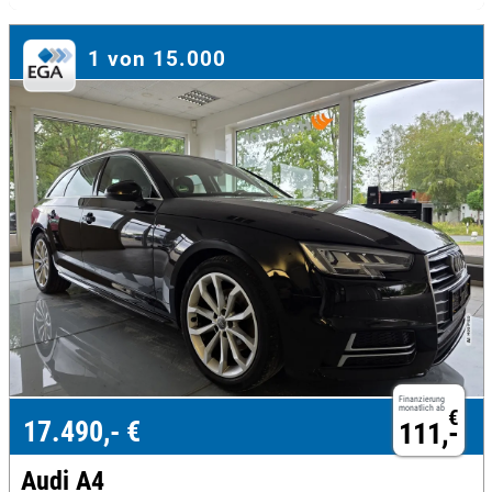
1 von 15.000
Finanzierung
monatlich ab
€
17.490,- €
111,-
Audi A4