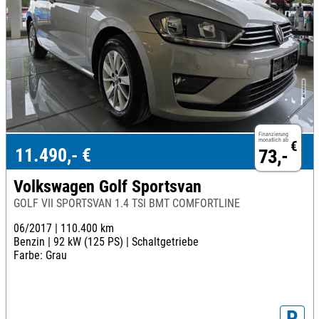
Finanzierung
monatlich ab
€
11.490,- €
73,-
Volkswagen Golf Sportsvan
GOLF VII SPORTSVAN 1.4 TSI BMT COMFORTLINE
06/2017 |
110.400 km
Benzin |
92 kW (125 PS) |
Schaltgetriebe
Farbe: Grau
P