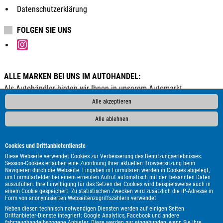
Datenschutzerklärung
FOLGEN SIE UNS
ALLE MARKEN BEI UNS IM AUTOHANDEL:
Als Autohändler bieten wir Ihnen in unserem Automarkt
Gebrauchtwagen, Jahreswagen und Neuwagen folgender
Alle akzeptieren
Automarken an:
Alle ablehnen
ALPINA
Abarth
Aixam
Alfa Romeo
Audi
BMW
Bentley
Borgward
Bürstner
Cadillac
Carthago
Cookies und Drittanbieterdienste
Chausson
Chevrolet
Citroën
Corvette
Cupra
DAF
Diese Webseite verwendet Cookies zur Verbesserung des Benutzungserlebnisses.
Session-Cookies erlauben eine Zuordnung Ihrer aktuellen Browsersitzung beim
DFSK
DS Automobiles
Dacia
Dodge
Etrusco
Fiat
Navigieren durch die Webseite. Eingaben in Formularen werden in Cookies abgelegt,
um Formularfelder bei einem erneuten Aufruf automatisch mit den bekannten Daten
Ford
GWM
Genesis
Honda
Hyundai
Itineo
Iveco
auszufüllen. Ihre Einwilligung für das Setzen der Cookies wird beispielsweise auch in
Jaguar
Jeep
KGM
Kia
Knaus
Lada
Land Rover
einem Cookie gespeichert. Zu statistischen Zwecken wird zusätzlich die IP-Adresse in
Form von anonymisierten Webseitenzugriffszählern verwendet.
Leapmotor
Lexus
MAN
MF
MG
MINI
Malibu
Neben diesen technisch notwendigen Diensten werden auf einigen Seiten
Maserati
Maxus
Mazda
Mercedes-Benz
Mitsubishi
Drittanbieter-Dienste integriert: Google Analytics, Facebook und andere
fahrzeughandelbezogene Anbieter. Diese werden nur eingebunden, wenn Sie Ihre