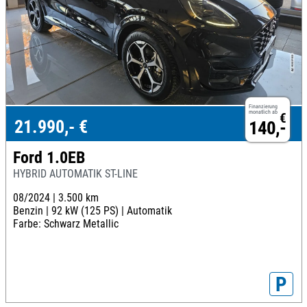
Finanzierung
monatlich ab
€
21.990,- €
140,-
Ford 1.0EB
HYBRID AUTOMATIK ST-LINE
08/2024 |
3.500 km
Benzin |
92 kW (125 PS) |
Automatik
Farbe: Schwarz Metallic
P